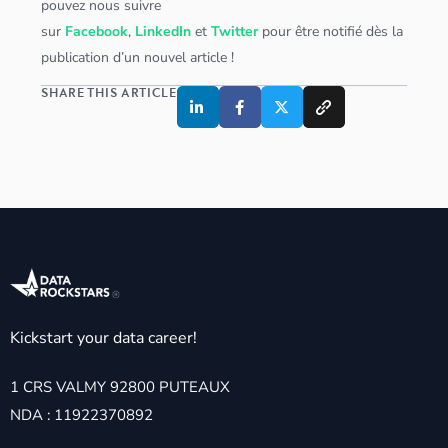
pouvez nous suivre
sur
Facebook
,
LinkedIn
et
Twitter
pour être notifié dès la
publication d’un nouvel article !
SHARE THIS ARTICLE
Kickstart your data career!
1 CRS VALMY 92800 PUTEAUX
NDA : 11922370892