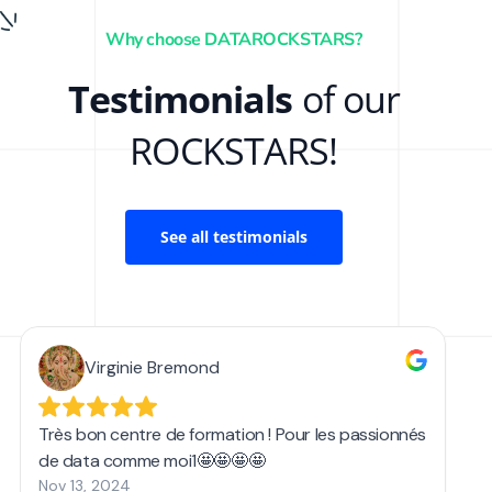
Why choose DATAROCKSTARS?
Testimonials
of our
ROCKSTARS!
See all testimonials
Virginie Bremond
Très bon centre de formation ! Pour les passionnés
de data comme moi1🤩🤩🤩🤩
e
Nov 13, 2024
p