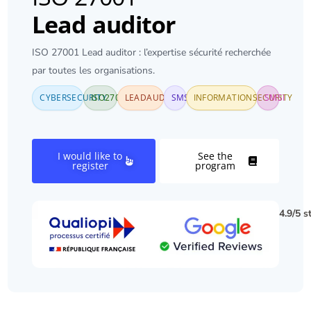
Lead auditor
ISO 27001 Lead auditor : l’expertise sécurité recherchée
par toutes les organisations.
CYBERSECURITY
ISO27001
LEADAUDITOR
SMSI
INFORMATIONSECURITY
SMSI
I would like to
See the
register
program
4.9/5 