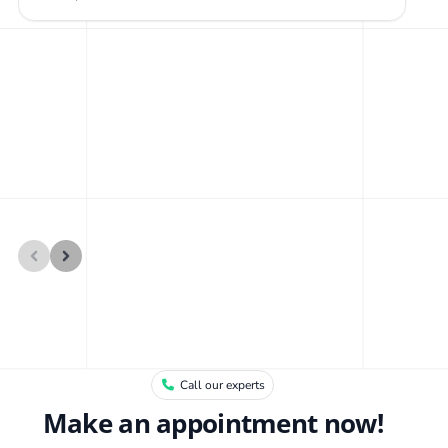
L
J
Call our experts
Make an appointment now!