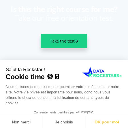
Is this the right course for me?
Take our free orientation test.
Take the test
Kickstart your data career!
1 CRS VALMY 92800 PUTEAUX
English
NDA : 11922370892