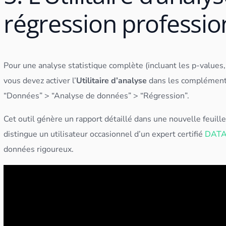
régression professio
Pour une analyse statistique complète (incluant les p-values, 
vous devez activer l’
Utilitaire d’analyse
dans les compléments 
“
Données
” > “Analyse de
données
” > “Régression”.
Cet outil génère un rapport détaillé dans une nouvelle feuille.
distingue un utilisateur occasionnel d’un expert certifié
DAT
données
rigoureux.