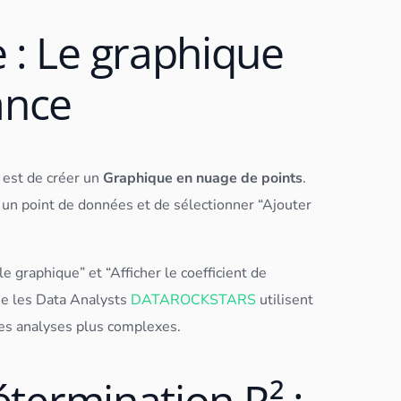
 : Le graphique
ance
l est de créer un
Graphique en nuage de points
.
r un point de
données
et de sélectionner “Ajouter
e graphique” et “Afficher le coefficient de
ue les
Data Analyst
s
DATAROCKSTARS
utilisent
des analyses plus complexes.
étermination R² :