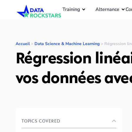
Training
Alternance
Co
Accueil
>
Data Science & Machine Learning
>
Régression lin
Régression linéai
vos données avec
TOPICS COVERED