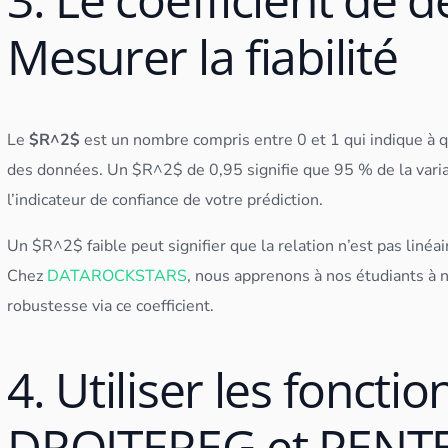
Mesurer la fiabilité
Le
$R^2$
est un nombre compris entre 0 et 1 qui indique à q
des
données
. Un $R^2$ de 0,95 signifie que 95 % de la vari
l’indicateur de confiance de votre prédiction.
Un $R^2$ faible peut signifier que la relation n’est pas linéa
Chez
DATAROCKSTARS
, nous apprenons à nos étudiants à n
robustesse via ce coefficient.
4. Utiliser les fonctio
DROITEREG et PENT