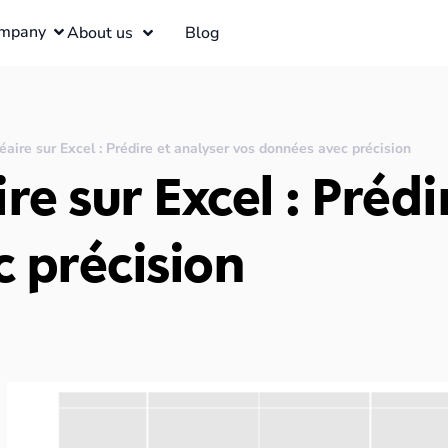
mpany
About us
Blog
éaire sur Excel : Prédire et analyser vos données avec précision
re sur Excel : Prédi
 précision