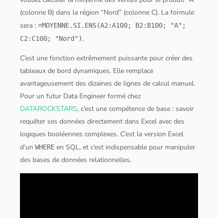
(colonne B) dans la région “Nord” (colonne C). La formule
sera :
=MOYENNE.SI.ENS(A2:A100; B2:B100; "A";
.
C2:C100; "Nord")
C’est une fonction extrêmement puissante pour créer des
tableau
x de bord dynamiques. Elle remplace
avantageusement des dizaines de lignes de calcul manuel.
Pour un futur
Data Engineer
formé chez
DATAROCKSTARS
, c’est une compétence de base : savoir
requêter ses
données
directement dans Excel avec des
logiques
booléen
nes complexes. C’est la version Excel
d’un
en
SQL
, et c’est indispensable pour manipuler
WHERE
des bases de
données
relationnelles.