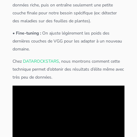
données
riche, puis on entraîne seulement une petite
couche finale pour notre besoin spécifique (ex: détecter
des maladies sur des feuilles de plantes).
• Fine-tuning :
On ajuste légèrement les poids des
dernières couches de VGG pour les adapter à un nouveau
domaine.
Chez
DATAROCKSTARS
, nous montrons comment cette
technique permet d’obtenir des résultats d’élite même avec
très peu de
données
.