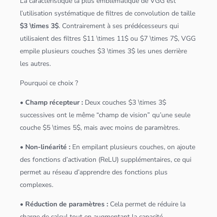
La caractéristique la plus emblématique de VGG est
l’utilisation systématique de filtres de convolution de taille
$3 \times 3$
. Contrairement à ses prédécesseurs qui
utilisaient des filtres $11 \times 11$ ou $7 \times 7$, VGG
empile plusieurs couches $3 \times 3$ les unes derrière
les autres.
Pourquoi ce choix ?
• Champ récepteur :
Deux couches $3 \times 3$
successives ont le même “champ de vision” qu’une seule
couche $5 \times 5$, mais avec moins de paramètres.
• Non-linéarité :
En empilant plusieurs couches, on ajoute
des fonctions d’activation (ReLU) supplémentaires, ce qui
permet au réseau d’apprendre des fonctions plus
complexes.
• Réduction de paramètres :
Cela permet de réduire la
charge de calcul tout en augmentant la capacité