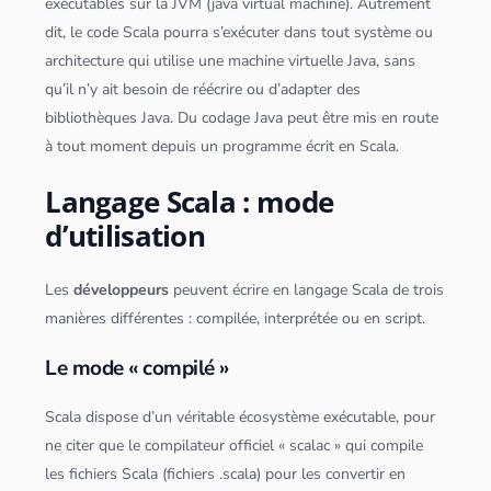
exécutables sur la
JVM (
java
virtual machine)
. Autrement
dit, le code
Scala
pourra s’exécuter dans tout système ou
architecture qui utilise une machine virtuelle
Java
, sans
qu’il n’y ait besoin de réécrire ou d’adapter des
bibliothèques
Java
. Du codage
Java
peut être mis en route
à tout moment depuis un programme écrit en
Scala
.
Langage Scala : mode
d’utilisation
Les
développeurs
peuvent écrire en langage
Scala
de trois
manières différentes : compilée, interprétée ou en script.
Le mode « compilé »
Scala
dispose d’un véritable écosystème exécutable, pour
ne citer que le compilateur officiel «
scala
c » qui compile
les fichiers
Scala
(fichiers .
scala
) pour les convertir en