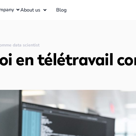
mpany
About us
Blog
comme data scientist
oi en télétravail 