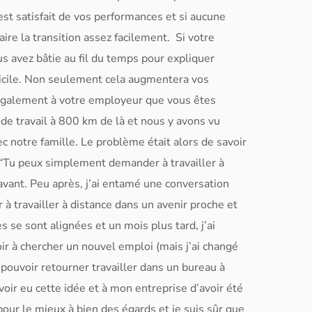
l est satisfait de vos performances et si aucune
aire la transition assez facilement.
Si votre
us avez bâtie au fil du temps pour expliquer
omicile. Non seulement cela augmentera vos
a également à votre employeur que vous êtes
e travail à 800 km de là et nous y avons vu
ec notre famille. Le problème était alors de savoir
e “Tu peux simplement demander à travailler à
 avant. Peu après, j’ai entamé une conversation
à travailler à distance dans un avenir proche et
s se sont alignées et un mois plus tard, j’ai
ir à chercher un nouvel emploi (mais j’ai changé
 pouvoir retourner travailler dans un bureau à
oir eu cette idée et à mon entreprise d’avoir été
pour le mieux à bien des égards et je suis sûr que