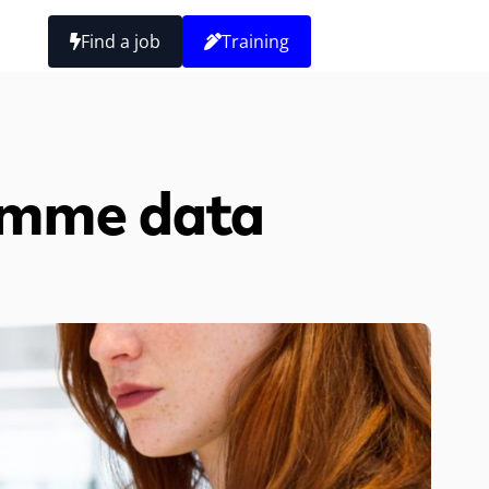
Find a job
Training
comme data