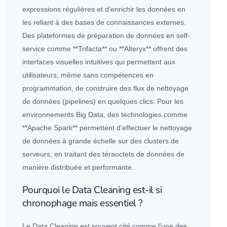
expressions régulières et d’enrichir les
données
en
les reliant à des bases de connaissances externes.
Des plateformes de préparation de
données
en self-
service comme **Trifacta** ou **Alteryx** offrent des
interfaces visuelles intuitives qui permettent aux
utilisateurs, même sans compétences en
programmation, de construire des flux de nettoyage
de
données
(pipelines) en quelques clics. Pour les
environnements
Big Data
, des technologies comme
**Apache
Spark
** permettent d’effectuer le nettoyage
de
données
à grande échelle sur des
cluster
s de
serveur
s, en traitant des téraoctets de
données
de
manière distribuée et performante.
Pourquoi le Data Cleaning est-il si
chronophage mais essentiel ?
Le Data Cleaning est souvent cité comme l’une des