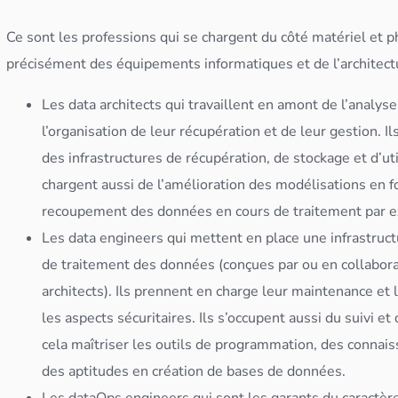
Ce sont les professions qui se chargent du côté matériel et 
précisément des équipements informatiques et de l’architec
Les
data architect
s qui travaillent en amont de l’
analys
l’organisation de leur récupération et de leur gestion. Il
des infrastructures de récupération, de
stockage
et d’ut
chargent aussi de l’amélioration des
modélisation
s en f
recoupement des
données
en cours de traitement par 
Les
data engineer
s qui mettent en place une infrastruct
de traitement des
données
(conçues par ou en collabor
architect
s). Ils prennent en charge leur maintenance et
les aspects sécuritaires. Ils s’occupent aussi du suivi et
cela maîtriser les outils de programmation, des connai
des aptitudes en création de bases de
données
.
Les dataOps engineers qui sont les garants du caractère