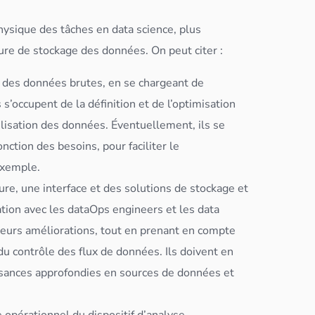
physique des tâches en
data science
, plus
ture de
stockage
des
données
. On peut citer :
e des
données
brutes, en se chargeant de
s s’occupent de la définition et de l’optimisation
ilisation des
données
. Éventuellement, ils se
onction des besoins, pour faciliter le
exemple.
ure, une interface et des solutions de
stockage
et
ation avec les dataOps engineers et les
data
 leurs améliorations, tout en prenant en compte
 du contrôle des flux de
données
. Ils doivent en
ssances approfondies en sources de
données
et
 opérationnel du dispositif d’analyse,