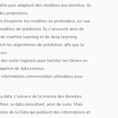
qualité puis adaptent des modèles aux
données
. Ils
des projections.
t d’explorer les modèles en profondeur, en vue
dèles de prédiction. Ils s’assurent ainsi de
s de machine learning et de
deep learning
.
ent les
algorithme
s de prédiction, afin que la
eurs.
des outils logiciels pour faciliter les tâches en
 pipeline de
data science
.
 informations commerciales utilisables pour
la data. L’univers de la science des
données
icer, le data consultant, ainsi de suite. Mais
istes de la Data qui publient des informations et