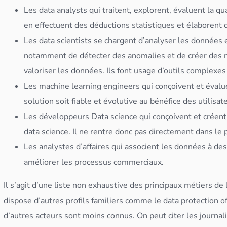
Les
data analyst
s qui traitent, explorent, évaluent la 
en effectuent des déductions statistiques et élaborent 
Les
data scientist
s se chargent d’analyser les
données
e
notamment de détecter des anomalies et de créer des mo
valoriser les
données
. Ils font usage d’outils complexe
Les machine learning engineers qui conçoivent et évalu
solution soit fiable et évolutive au bénéfice des utilisat
Les développeurs
Data science
qui conçoivent et créent 
data science
. Il ne rentre donc pas directement dans le
Les analystes d’affaires qui associent les
données
à des
améliorer les processus commerciaux.
Il s’agit d’une liste non exhaustive des principaux métiers de 
dispose d’autres profils familiers comme le data protection off
d’autres acteurs sont moins connus. On peut citer les journal