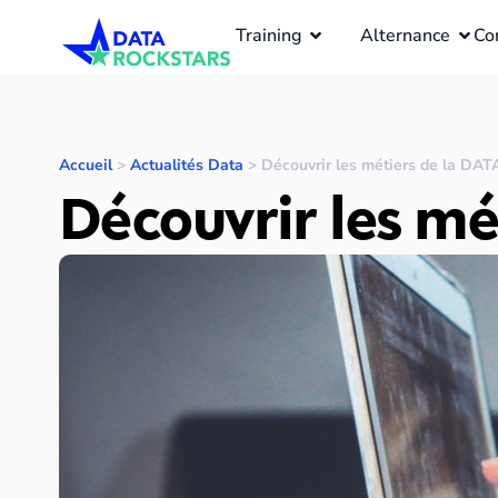
Training
Alternance
Co
Accueil
>
Actualités Data
>
Découvrir les métiers de la DA
Découvrir les mé