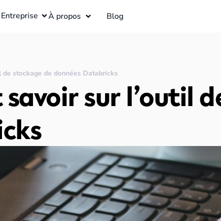
Entreprise
À propos
Blog
util de stockage de données Databricks
t savoir sur l’outil
icks