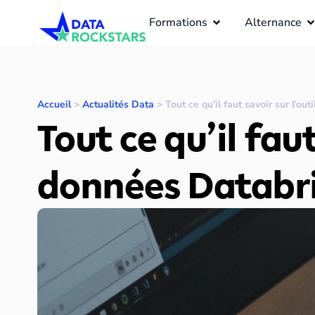
Formations
Alternance
Accueil
>
Actualités Data
>
Tout ce qu’il faut savoir sur l’o
Tout ce qu’il fau
données Databr