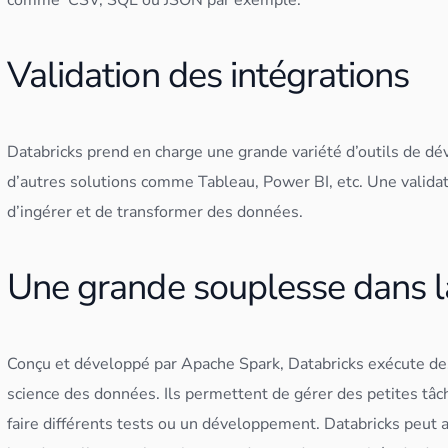
comme CSV,
SQL
ou
JSON
par exemple.
Validation des intégrations
Databricks prend en charge une grande variété d’outils de d
d’autres solutions comme
Tableau
, Power BI, etc. Une valid
d’ingérer et de transformer des
données
.
Une grande souplesse dans l
Conçu et développé par Apache
Spark
, Databricks exécute d
science des
données
. Ils permettent de gérer des petites t
faire différents tests ou un développement. Databricks peut au