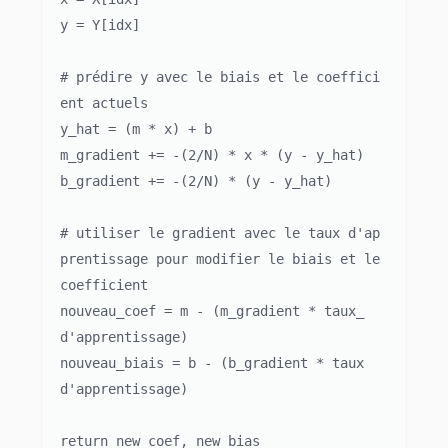
y = Y[idx]

# prédire y avec le biais et le coeffici
ent actuels

y_hat = (m * x) + b

m_gradient += -(2/N) * x * (y - y_hat)

b_gradient += -(2/N) * (y - y_hat)

# utiliser le gradient avec le taux d'ap
prentissage pour modifier le biais et le 
coefficient

nouveau_coef = m - (m_gradient * taux_
d'apprentissage)

nouveau_biais = b - (b_gradient * taux 
d'apprentissage)

return new_coef, new_bias