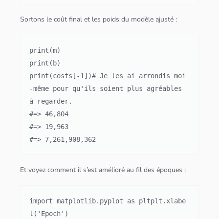
Sortons le coût final et les poids du modèle ajusté :
print(m)

print(b)

print(costs[-1])
# Je les ai arrondis moi
-même pour qu'ils soient plus agréables 
à regarder.

#=> 46,804

#=> 19,963

#=> 7,261,908,362
Et voyez comment il s’est amélioré au fil des époques :
import matplotlib.pyplot as plt
plt.xlabe
l('Epoch')
