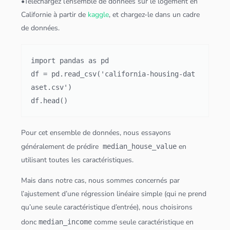
•Téléchargez l’ensemble de
données
sur le logement en
Californie à partir de
kaggle
, et chargez-le dans un cadre
de
données
.
import pandas as pd

df = pd.read_csv('california-housing-dat
aset.csv')

df.head()
Pour cet ensemble de
données
, nous essayons
généralement de prédire
en
median_house_value
utilisant toutes les caractéristiques.
Mais dans notre cas, nous sommes concernés par
l’ajustement d’une régression linéaire simple (qui ne prend
qu’une seule caractéristique d’entrée), nous choisirons
donc
comme seule caractéristique en
median_income