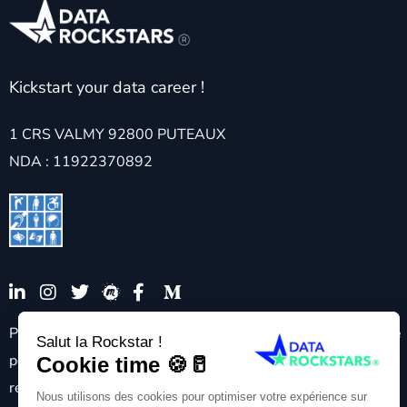
Kickstart your data career !
1 CRS VALMY 92800 PUTEAUX
NDA : 11922370892
Pour toute demande spécifique nécessitant une adaptabilité
pédagogique et/ou technique veuillez contacter notre
référent handicap : contact@datarockstars.ai