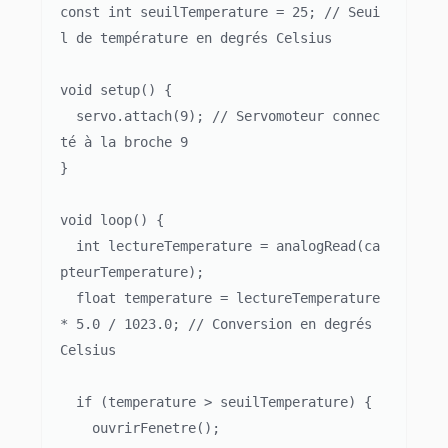
const int seuilTemperature = 25; // Seui
l de température en degrés Celsius

void setup() {

  servo.attach(9); // Servomoteur connec
té à la broche 9

}

void loop() {

  int lectureTemperature = analogRead(ca
pteurTemperature);

  float temperature = lectureTemperature 
* 5.0 / 1023.0; // Conversion en degrés 
Celsius

  if (temperature > seuilTemperature) {

    ouvrirFenetre();
