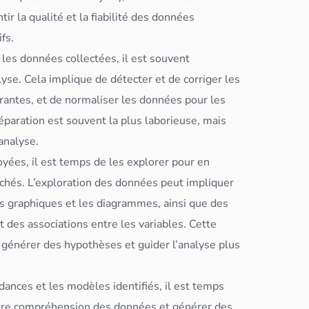
ir la qualité et la fiabilité des
données
fs.
s les
données
collectées, il est souvent
lyse. Cela implique de détecter et de corriger les
antes, et de normaliser les
données
pour les
paration est souvent la plus laborieuse, mais
’analyse.
yées, il est temps de les explorer pour en
achés. L’exploration des
données
peut impliquer
 les graphiques et les diagrammes, ainsi que des
et des associations entre les variables. Cette
 générer des hypothèses et guider l’analyse plus
dances et les modèles identifiés, il est temps
otre compréhension des
données
et générer des