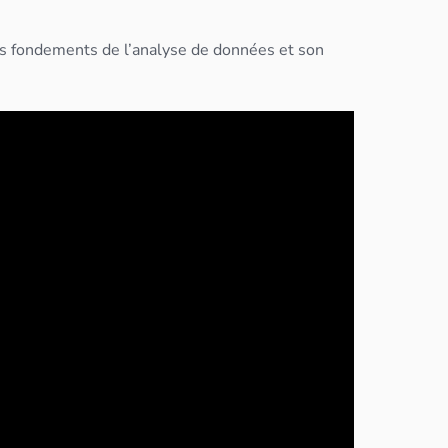
es fondements de l’analyse de
données
et son