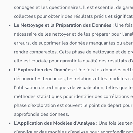
sondages et les questionnaires. Il est essentiel de garant
collectées pour obtenir des résultats précis et significati
Le Nettoyage et la Préparation des
Données
: Une foi
nécessaire de les nettoyer et de les préparer pour l’ana
erreurs, de supprimer les
données
manquantes ou aberr
rendre comparables. Cette phase de nettoyage et de pré
elle est cruciale pour garantir la qualité des résultats d
L’Exploration des
Données
: Une fois les
données
netto
découvrir les tendances, les relations et les modèles c
l’utilisation de techniques de visualisation, telles que
méthodes statistiques pour identifier des
corrélation
s 
phase d’exploration est souvent le point de départ pour
approfondie des
données
.
L’
Application
des Modèles d’Analyse
: Une fois les ten
d’appliquer des modèles d’analyse pour approfondir n