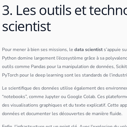
3. Les outils et tech
scientist
Pour mener à bien ses missions, le
data scientist
s’appuie su
Python
domine largement l’écosystème grâce à sa polyvalence
outils comme Pandas pour la manipulation de
données
,
Sciki
PyTorch pour le
deep learning
sont les standards de l’industr
Le scientifique des
données
utilise également des environn
“notebooks”, comme Jupyter ou Google Colab. Ces plateform
des visualisations graphiques et du texte explicatif. Cette app
données
et documenter les découvertes de manière fluide.
Enfin, l’infrastructure est un point clé. Avec l’explosion du v