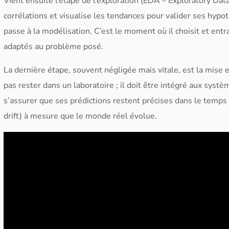
Vient ensuite l’étape de l’exploration (EDA – Exploratory
Data
corrélation
s et visualise les tendances pour valider ses hypo
passe à la
modélisation
. C’est le moment où il choisit et entr
adaptés au problème posé.
La dernière étape, souvent négligée mais vitale, est la mise 
pas rester dans un laboratoire ; il doit être intégré aux systè
s’assurer que ses prédictions restent précises dans le temps 
drift) à mesure que le monde réel évolue.