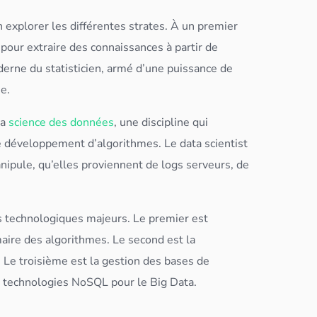
 en explorer les différentes strates. À un premier
 pour extraire des connaissances à partir de
derne du statisticien, armé d’une puissance de
e.
la
science des données
, une discipline qui
e développement d’
algorithme
s. Le
data scientist
anipule, qu’elles proviennent de logs
serveur
s, de
rs technologiques majeurs. Le premier est
mmaire des
algorithme
s. Le second est la
 Le troisième est la gestion des bases de
s technologies
NoSQL
pour le
Big Data
.