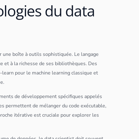
nologies du data
r une boîte à outils sophistiquée. Le langage
 et à la richesse de ses bibliothèques. Des
t-learn
pour le machine learning classique et
ie.
ements de développement spécifiques appelés
es permettent de mélanger du code exécutable,
roche itérative est cruciale pour explorer les
olume de
données
, le
data scientist
doit souvent