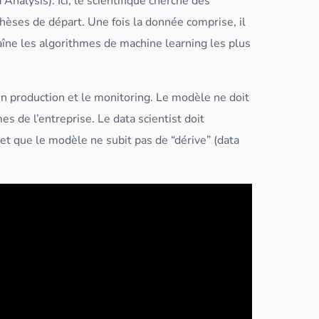
 Analysis
). Ici, le scientifique cherche des
thèses de départ. Une fois la donnée comprise, il
aîne les
algorithme
s de machine learning les plus
en production et le monitoring. Le modèle ne doit
mes de l’entreprise. Le
data scientist
doit
et que le modèle ne subit pas de “dérive” (data