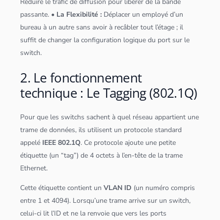
Réduire le trafic de diffusion pour libérer de la bande
passante.
• La Flexibilité :
Déplacer un employé d’un
bureau à un autre sans avoir à recâbler tout l’étage ; il
suffit de changer la configuration logique du port sur le
switch.
2. Le fonctionnement
technique : Le Tagging (802.1Q)
Pour que les switchs sachent à quel réseau appartient une
trame de
données
, ils utilisent un protocole standard
appelé
IEEE 802.1Q
. Ce protocole ajoute une petite
étiquette (un “tag”) de 4 octets à l’en-tête de la trame
Ethernet.
Cette étiquette contient un
VLAN ID
(un numéro compris
entre 1 et 4094). Lorsqu’une trame arrive sur un switch,
celui-ci lit l’ID et ne la renvoie que vers les ports