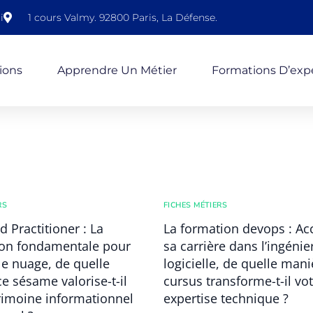
i
1 cours Valmy. 92800 Paris, La Défense.
ions
Apprendre Un Métier
Formations D’expe
RS
FICHES MÉTIERS
 Practitioner : La
La formation devops : Ac
tion fondamentale pour
sa carrière dans l’ingénie
e nuage, de quelle
logicielle, de quelle mani
e sésame valorise-t-il
cursus transforme-t-il vo
rimoine informationnel
expertise technique ?