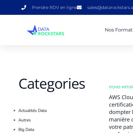
Prendre RDV en ligne
sales@datarockstars.a
Nos Format
Categories
FICHES MÉTIE
AWS Cloud
certifica
Actualités Data
dompter l
manière c
Autres
votre pat
Big Data