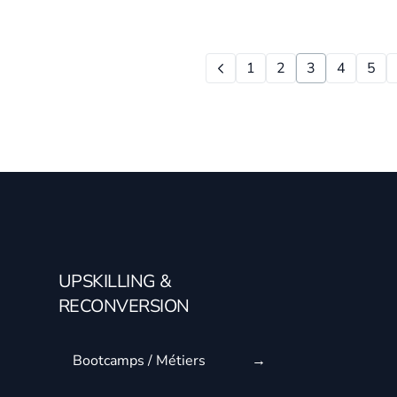
1
2
3
4
5
UPSKILLING &
RECONVERSION
Bootcamps / Métiers