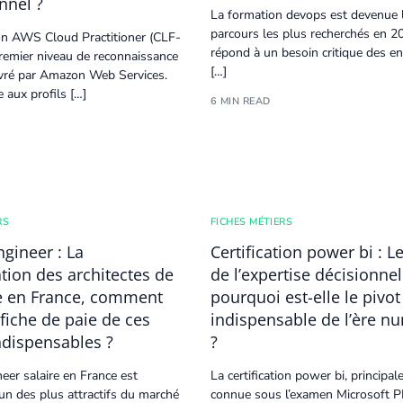
nnel ?
La formation devops est devenue 
parcours les plus recherchés en 20
tion AWS
Cloud
Practitioner (CLF-
répond à un besoin critique des en
premier niveau de reconnaissance
[…]
livré par Amazon Web Services.
e aux profils […]
6 MIN READ
RS
FICHES MÉTIERS
ngineer : La
Certification power bi : 
ion des architectes de
de l’expertise décisionnel
e en France, comment
pourquoi est-elle le pivot
 fiche de paie de ces
indispensable de l’ère n
ndispensables ?
?
neer
salaire en France est
La certification power bi, principa
’un des plus attractifs du marché
connue sous l’examen Microsoft P