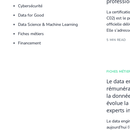
professio
Cybersécurité
La certifica
Data for Good
C02) est le 
officielle dé
Data Science & Machine Learning
Elle s’adress
Fiches métiers
5 MIN READ
Financement
FICHES MÉTIE
Le data e
rémunérat
la donné
évolue la
experts i
Le
data engi
aujourd’hui l