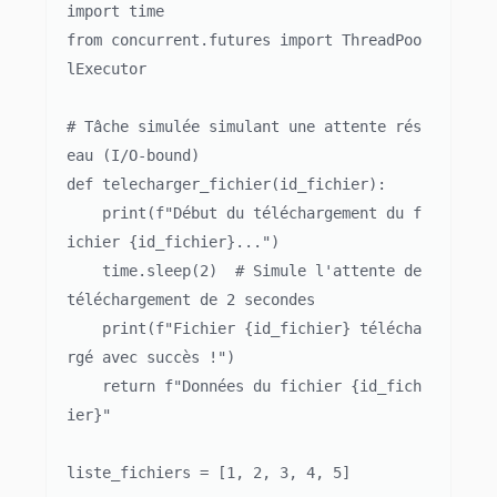
import time

from concurrent.futures import ThreadPoo
lExecutor

# Tâche simulée simulant une attente rés
eau (I/O-bound)

def telecharger_fichier(id_fichier):

    print(f"Début du téléchargement du f
ichier {id_fichier}...")

    time.sleep(2)  # Simule l'attente de 
téléchargement de 2 secondes

    print(f"Fichier {id_fichier} télécha
rgé avec succès !")

    return f"Données du fichier {id_fich
ier}"

liste_fichiers = [1, 2, 3, 4, 5]
