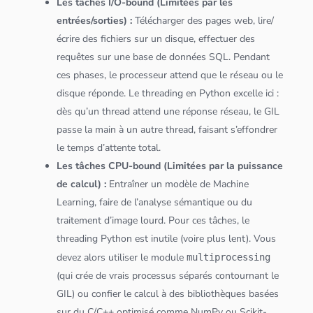
Les tâches I/O-bound (Limitées par les
entrées/sorties) :
Télécharger des pages web, lire/
écrire des fichiers sur un disque, effectuer des
requêtes sur une
base de
données
SQL
. Pendant
ces phases, le processeur attend que le réseau ou le
disque réponde. Le threading en
Python
excelle ici :
dès qu’un thread attend une réponse réseau, le GIL
passe la main à un autre thread, faisant s’effondrer
le temps d’attente total.
Les tâches CPU-bound (Limitées par la puissance
de calcul) :
Entraîner un modèle de Machine
Learning, faire de l’analyse sémantique ou du
traitement d’image lourd. Pour ces tâches, le
threading
Python
est inutile (voire plus lent). Vous
devez alors utiliser le module
multiprocessing
(qui crée de vrais processus séparés contournant le
GIL) ou confier le calcul à des bibliothèques basées
sur du C/C++ optimisé comme
NumPy
ou
Scikit-