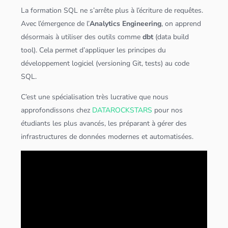
La formation
SQL
ne s’arrête plus à l’écriture de requêtes.
Avec l’émergence de l’
Analytics Engineering
, on apprend
désormais à utiliser des outils comme
dbt
(data build
tool). Cela permet d’appliquer les principes du
développement logiciel (versioning Git, tests) au code
SQL
.
C’est une spécialisation très lucrative que nous
approfondissons chez
DATAROCKSTARS
pour nos
étudiants les plus avancés, les préparant à gérer des
infrastructures de
données
modernes et automatisées.