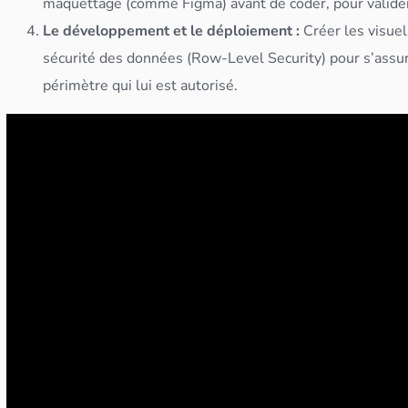
maquettage (comme Figma) avant de coder, pour valider
Le développement et le déploiement :
Créer les visuels
sécurité des
données
(Row-Level Security) pour s’assur
périmètre qui lui est autorisé.