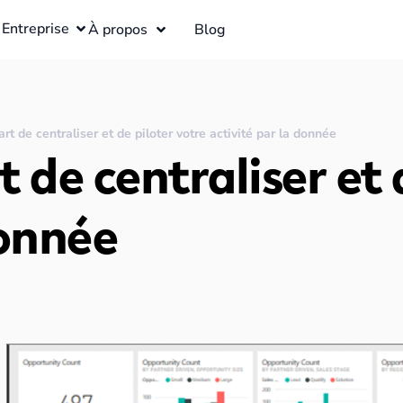
Entreprise
À propos
Blog
rt de centraliser et de piloter votre activité par la donnée
 de centraliser et 
donnée