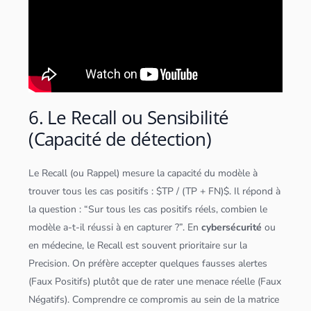
6. Le Recall ou Sensibilité
(Capacité de détection)
Le Recall (ou Rappel) mesure la capacité du modèle à
trouver tous les cas positifs : $TP / (TP + FN)$. Il répond à
la question : “Sur tous les cas positifs réels, combien le
modèle a-t-il réussi à en capturer ?”. En
cybersécurité
ou
en médecine, le Recall est souvent prioritaire sur la
Precision. On préfère accepter quelques fausses alertes
(Faux Positifs) plutôt que de rater une menace réelle (Faux
Négatifs). Comprendre ce compromis au sein de la matrice