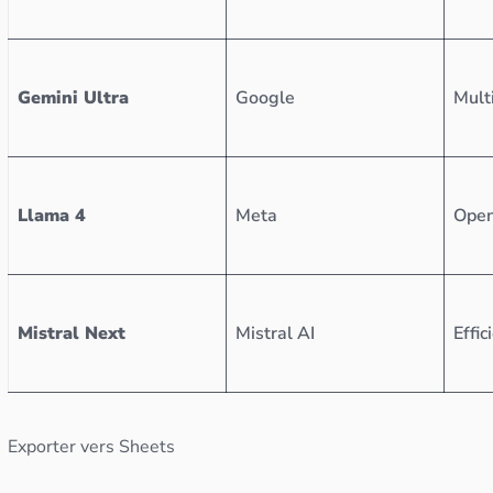
Gemini Ultra
Google
Mult
Llama 4
Meta
Open
Mistral Next
Mistral AI
Effi
Exporter vers Sheets